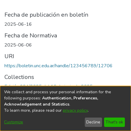
Fecha de publicación en boletín
2025-06-16
Fecha de Normativa
2025-06-06
URI
https://boletin.unc.edu.ar/handle/123456789/12706
Collections
Edición 004/2025 del 16 de junio de 2025
We collect and process your personal information for the
following purposes:
Authentication, Preferences,
Acknowledgement and Statistics
.
To learn more, please read our
privacy policy
.
Universidad Nacional de Córdoba
Customize
Decline
That's ok