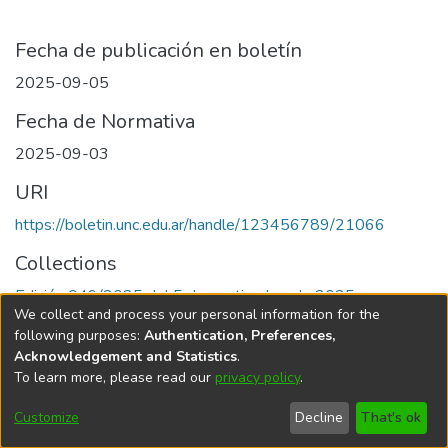
Fecha de publicación en boletín
2025-09-05
Fecha de Normativa
2025-09-03
URI
https://boletin.unc.edu.ar/handle/123456789/21066
Collections
Edición 049/2025 del 5 de septiembre de 2025
We collect and process your personal information for the
following purposes:
Authentication, Preferences,
Acknowledgement and Statistics
.
To learn more, please read our
privacy policy
.
Universidad Nacional de Córdoba
Customize
Decline
That's ok