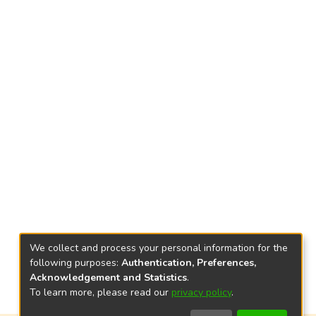
We collect and process your personal information for the
following purposes:
Authentication, Preferences,
Acknowledgement and Statistics
.
To learn more, please read our
privacy policy
.