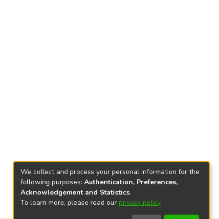
We collect and process your personal information for the
following purposes:
Authentication, Preferences,
Acknowledgement and Statistics
.
To learn more, please read our
privacy policy
.