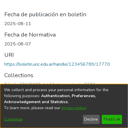
Fecha de publicación en boletín
2025-08-11
Fecha de Normativa
2025-08-07
URI
https://boletin.unc.edu.ar/handle/123456789/17770
Collections
Edición 031/2025 del 11 de agosto de 2025
We collect and process your personal information for the
following purposes:
Authentication, Preferences,
Acknowledgement and Statistics
.
To learn more, please read our
privacy policy
.
Universidad Nacional de Córdoba
Customize
Decline
That's ok