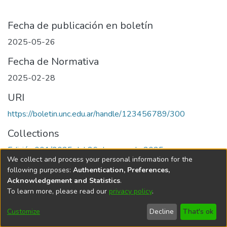
Fecha de publicación en boletín
2025-05-26
Fecha de Normativa
2025-02-28
URI
https://boletin.unc.edu.ar/handle/123456789/300
Collections
Edición 001/2025 del 26 de mayo de 2025
We collect and process your personal information for the
following purposes:
Authentication, Preferences,
Acknowledgement and Statistics
.
To learn more, please read our
privacy policy
.
Universidad Nacional de Córdoba
Customize
Decline
That's ok