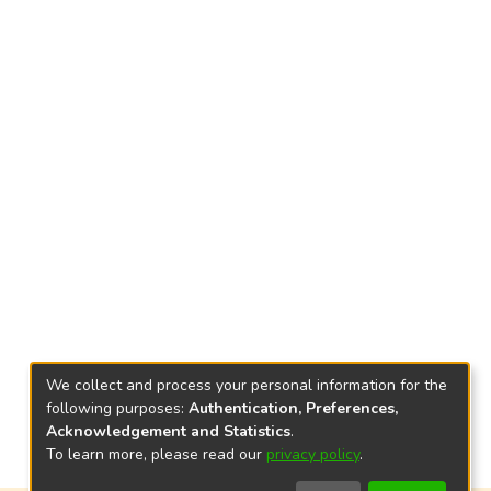
We collect and process your personal information for the
following purposes:
Authentication, Preferences,
Acknowledgement and Statistics
.
To learn more, please read our
privacy policy
.