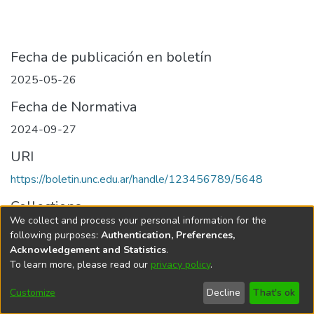
Fecha de publicación en boletín
2025-05-26
Fecha de Normativa
2024-09-27
URI
https://boletin.unc.edu.ar/handle/123456789/5648
Collections
We collect and process your personal information for the
Edición 001/2025 del 26 de mayo de 2025
following purposes:
Authentication, Preferences,
Acknowledgement and Statistics
.
To learn more, please read our
privacy policy
.
Universidad Nacional de Córdoba
Customize
Decline
That's ok