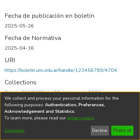
Fecha de publicación en boletín
2025-05-26
Fecha de Normativa
2025-04-16
URI
https://boletin.unc.edu.ar/handle/123456789/4704
Collections
Edición 001/2025 del 26 de mayo de 2025
We collect and process your personal information for the
following purposes:
Authentication, Preferences,
Acknowledgement and Statistics
.
To learn more, please read our
privacy policy
.
Universidad Nacional de Córdoba
Customize
Decline
That's ok