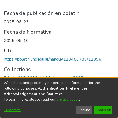
Fecha de publicación en boletín
2025-06-23
Fecha de Normativa
2025-06-10
URI
https://boletin.unc.edu.ar/handle/123456789/12996
Collections
Edición 005/2025 del 23 de junio de 2025
We collect and process your personal information for the
following purposes:
Authentication, Preferences,
Acknowledgement and Statistics
.
To learn more, please read our
privacy policy
.
Universidad Nacional de Córdoba
Customize
Decline
That's ok