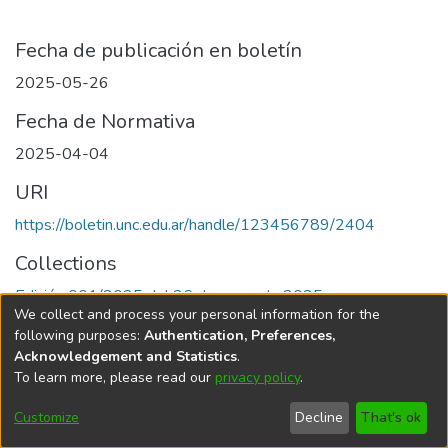
Fecha de publicación en boletín
2025-05-26
Fecha de Normativa
2025-04-04
URI
https://boletin.unc.edu.ar/handle/123456789/2404
Collections
Edición 001/2025 del 26 de mayo de 2025
We collect and process your personal information for the
following purposes:
Authentication, Preferences,
Acknowledgement and Statistics
.
To learn more, please read our
privacy policy
.
Universidad Nacional de Córdoba
Customize
Decline
That's ok