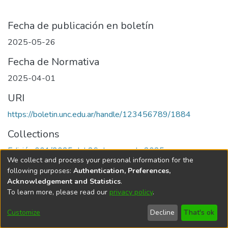
Fecha de publicación en boletín
2025-05-26
Fecha de Normativa
2025-04-01
URI
https://boletin.unc.edu.ar/handle/123456789/1884
Collections
Edición 001/2025 del 26 de mayo de 2025
We collect and process your personal information for the
following purposes:
Authentication, Preferences,
Acknowledgement and Statistics
.
To learn more, please read our
privacy policy
.
Universidad Nacional de Córdoba
Customize
Decline
That's ok