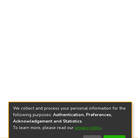
We collect and process your personal information for the
following purposes:
Authentication, Preferences,
Acknowledgement and Statistics
.
To learn more, please read our
privacy policy
.