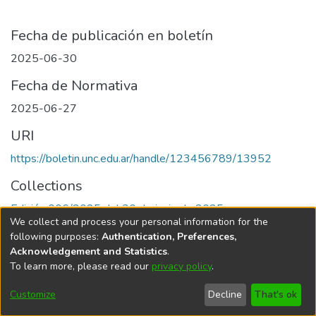
Fecha de publicación en boletín
2025-06-30
Fecha de Normativa
2025-06-27
URI
https://boletin.unc.edu.ar/handle/123456789/13952
Collections
Edición 006/2025 del 30 de junio de 2025
We collect and process your personal information for the
following purposes:
Authentication, Preferences,
Acknowledgement and Statistics
.
To learn more, please read our
privacy policy
.
Universidad Nacional de Córdoba
Customize
Decline
That's ok