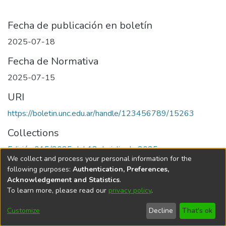
Fecha de publicación en boletín
2025-07-18
Fecha de Normativa
2025-07-15
URI
https://boletin.unc.edu.ar/handle/123456789/15263
Collections
Edición 015/2025 del 18 de julio de 2025
We collect and process your personal information for the
following purposes:
Authentication, Preferences,
Acknowledgement and Statistics
.
To learn more, please read our
privacy policy
.
Universidad Nacional de Córdoba
Customize
Decline
That's ok