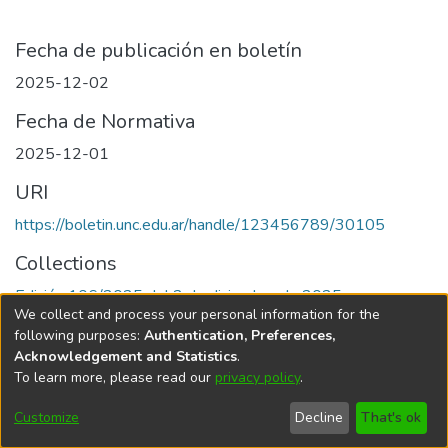
Fecha de publicación en boletín
2025-12-02
Fecha de Normativa
2025-12-01
URI
https://boletin.unc.edu.ar/handle/123456789/30105
Collections
Edición 106/2025 del 2 de diciembre de 2025
We collect and process your personal information for the
following purposes:
Authentication, Preferences,
Acknowledgement and Statistics
.
To learn more, please read our
privacy policy
.
Universidad Nacional de Córdoba
Customize
Decline
That's ok