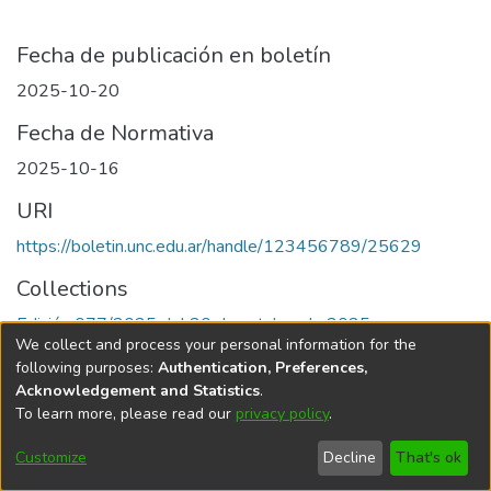
Fecha de publicación en boletín
2025-10-20
Fecha de Normativa
2025-10-16
URI
https://boletin.unc.edu.ar/handle/123456789/25629
Collections
Edición 077/2025 del 20 de octubre de 2025
We collect and process your personal information for the
following purposes:
Authentication, Preferences,
Acknowledgement and Statistics
.
To learn more, please read our
privacy policy
.
Universidad Nacional de Córdoba
Customize
Decline
That's ok