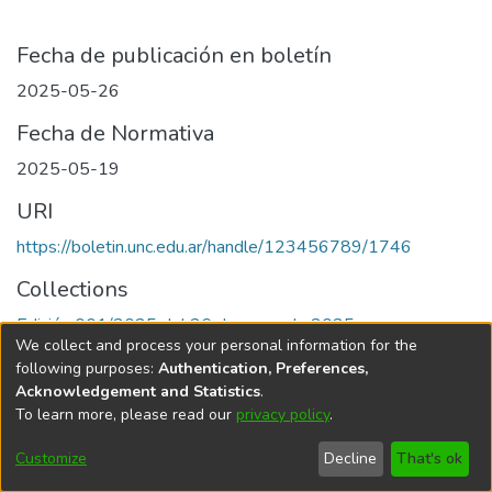
Fecha de publicación en boletín
2025-05-26
Fecha de Normativa
2025-05-19
URI
https://boletin.unc.edu.ar/handle/123456789/1746
Collections
Edición 001/2025 del 26 de mayo de 2025
We collect and process your personal information for the
following purposes:
Authentication, Preferences,
Acknowledgement and Statistics
.
To learn more, please read our
privacy policy
.
Universidad Nacional de Córdoba
Customize
Decline
That's ok