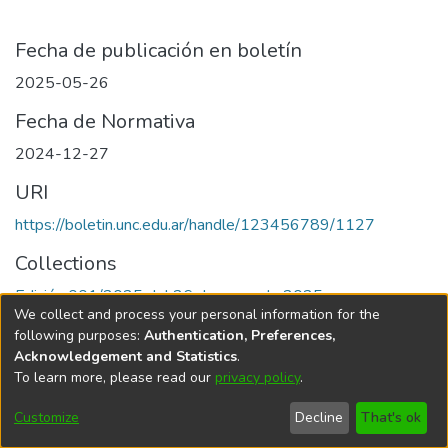
Fecha de publicación en boletín
2025-05-26
Fecha de Normativa
2024-12-27
URI
https://boletin.unc.edu.ar/handle/123456789/1127
Collections
Edición 001/2025 del 26 de mayo de 2025
We collect and process your personal information for the
following purposes:
Authentication, Preferences,
Acknowledgement and Statistics
.
To learn more, please read our
privacy policy
.
Universidad Nacional de Córdoba
Customize
Decline
That's ok