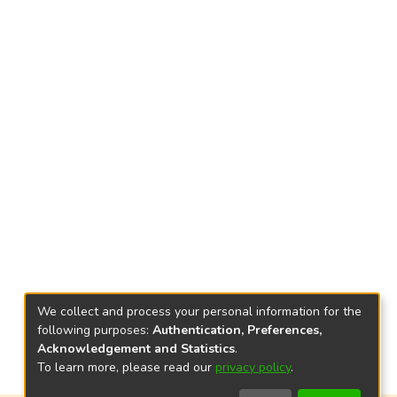
We collect and process your personal information for the
following purposes:
Authentication, Preferences,
Acknowledgement and Statistics
.
To learn more, please read our
privacy policy
.