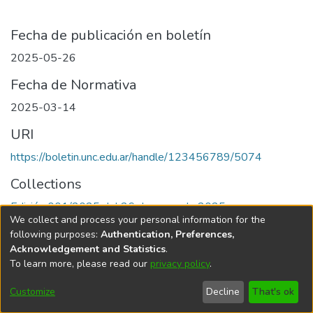
Fecha de publicación en boletín
2025-05-26
Fecha de Normativa
2025-03-14
URI
https://boletin.unc.edu.ar/handle/123456789/5074
Collections
Edición 001/2025 del 26 de mayo de 2025
We collect and process your personal information for the
following purposes:
Authentication, Preferences,
Acknowledgement and Statistics
.
To learn more, please read our
privacy policy
.
Universidad Nacional de Córdoba
Customize
Decline
That's ok