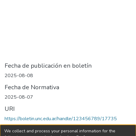
Fecha de publicación en boletín
2025-08-08
Fecha de Normativa
2025-08-07
URI
https://boletin.unc.edu.ar/handle/123456789/17735
Collections
We collect and process your personal information for the