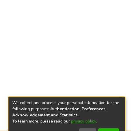
We collect and process your personal information for the
following purposes:
Authentication, Preferences,
Acknowledgement and Statistics
.
To learn more, please read our
privacy policy
.