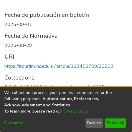
Fecha de publicación en boletín
2025-09-01
Fecha de Normativa
2025-08-29
URI
https://boletin.unc.edu.ar/handle/123456789/20208
Collections
Edición 045/2025 del 1 de septiembre de 2025
We collect and process your personal information for the
following purposes:
Authentication, Preferences,
Acknowledgement and Statistics
.
To learn more, please read our
privacy policy
.
Universidad Nacional de Córdoba
Customize
Decline
That's ok