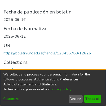
Fecha de publicación en boletín
2025-06-16
Fecha de Normativa
2025-06-12
URI
https://boletin.unc.edu.ar/handle/123456789/12626
Collections
Edición 004/2025 del 16 de junio de 2025
We collect and process your personal information for the
following purposes:
Authentication, Preferences,
Acknowledgement and Statistics
.
To learn more, please read our
privacy policy
.
Universidad Nacional de Córdoba
Customize
Decline
That's ok