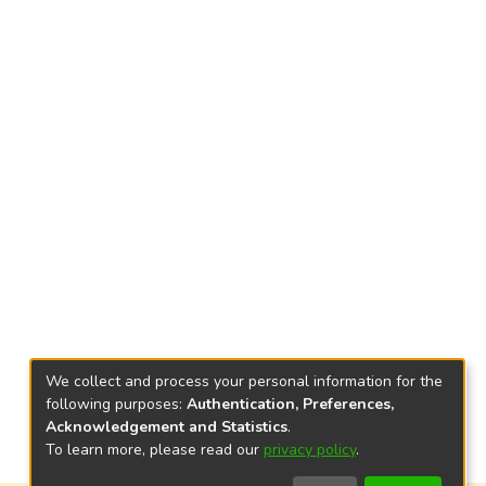
We collect and process your personal information for the
following purposes:
Authentication, Preferences,
Acknowledgement and Statistics
.
To learn more, please read our
privacy policy
.