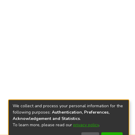
We collect and process your personal information for the
following purposes:
Authentication, Preferences,
Acknowledgement and Statistics
.
To learn more, please read our
privacy policy
.