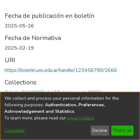
Fecha de publicación en boletín
2025-05-26
Fecha de Normativa
2025-02-19
URI
https://boletin.unc.edu.ar/handle/123456789/2666
Collections
Edición 001/2025 del 26 de mayo de 2025
We collect and process your personal information for the
following purposes:
Authentication, Preferences,
Acknowledgement and Statistics
.
To learn more, please read our
privacy policy
.
Universidad Nacional de Córdoba
Customize
Decline
That's ok