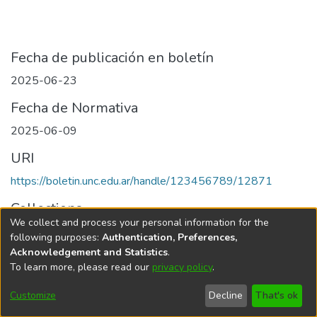
Fecha de publicación en boletín
2025-06-23
Fecha de Normativa
2025-06-09
URI
https://boletin.unc.edu.ar/handle/123456789/12871
Collections
We collect and process your personal information for the
Edición 005/2025 del 23 de junio de 2025
following purposes:
Authentication, Preferences,
Acknowledgement and Statistics
.
To learn more, please read our
privacy policy
.
Universidad Nacional de Córdoba
Customize
Decline
That's ok