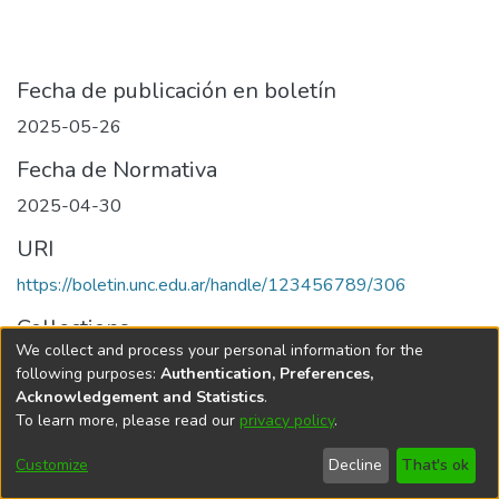
Fecha de publicación en boletín
2025-05-26
Fecha de Normativa
2025-04-30
URI
https://boletin.unc.edu.ar/handle/123456789/306
Collections
We collect and process your personal information for the
Edición 001/2025 del 26 de mayo de 2025
following purposes:
Authentication, Preferences,
Acknowledgement and Statistics
.
To learn more, please read our
privacy policy
.
Universidad Nacional de Córdoba
Customize
Decline
That's ok