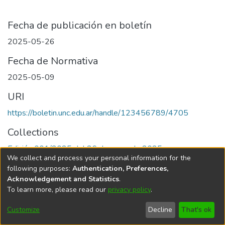
Fecha de publicación en boletín
2025-05-26
Fecha de Normativa
2025-05-09
URI
https://boletin.unc.edu.ar/handle/123456789/4705
Collections
Edición 001/2025 del 26 de mayo de 2025
We collect and process your personal information for the
following purposes:
Authentication, Preferences,
Acknowledgement and Statistics
.
To learn more, please read our
privacy policy
.
Universidad Nacional de Córdoba
Customize
Decline
That's ok