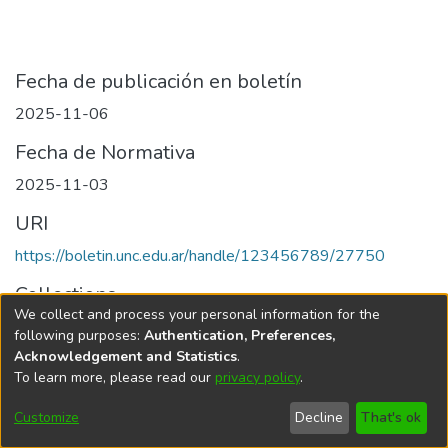
Fecha de publicación en boletín
2025-11-06
Fecha de Normativa
2025-11-03
URI
https://boletin.unc.edu.ar/handle/123456789/27750
Collections
We collect and process your personal information for the
Edición 090/2025 del 6 de noviembre de 2025
following purposes:
Authentication, Preferences,
Acknowledgement and Statistics
.
To learn more, please read our
privacy policy
.
Universidad Nacional de Córdoba
Customize
Decline
That's ok