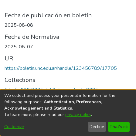
Fecha de publicación en boletín
2025-08-08
Fecha de Normativa
2025-08-07
URI
https://boletin.unc.edu.ar/handle/123456789/17705
Collections
Edición 030/2025 del 8 de agosto de 2025
We collect and process your personal information for the
following purposes:
Authentication, Preferences,
Acknowledgement and Statistics
.
To learn more, please read our
privacy policy
.
Universidad Nacional de Córdoba
Customize
Decline
That's ok