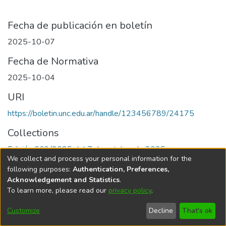
Fecha de publicación en boletín
2025-10-07
Fecha de Normativa
2025-10-04
URI
https://boletin.unc.edu.ar/handle/123456789/24175
Collections
Edición 069/2025 del 7 de octubre de 2025
We collect and process your personal information for the
following purposes:
Authentication, Preferences,
Acknowledgement and Statistics
.
To learn more, please read our
privacy policy
.
Universidad Nacional de Córdoba
Customize
Decline
That's ok