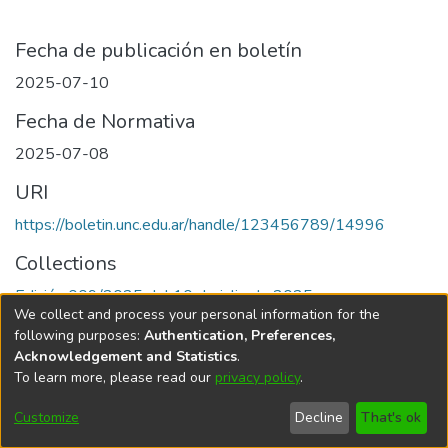
Fecha de publicación en boletín
2025-07-10
Fecha de Normativa
2025-07-08
URI
https://boletin.unc.edu.ar/handle/123456789/14996
Collections
Edición 009/2025 del 10 de julio de 2025
We collect and process your personal information for the
following purposes:
Authentication, Preferences,
Acknowledgement and Statistics
.
To learn more, please read our
privacy policy
.
Universidad Nacional de Córdoba
Customize
Decline
That's ok