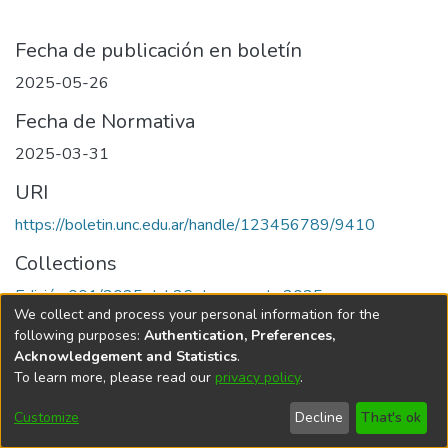
Fecha de publicación en boletín
2025-05-26
Fecha de Normativa
2025-03-31
URI
https://boletin.unc.edu.ar/handle/123456789/9410
Collections
Edición 001/2025 del 26 de mayo de 2025
We collect and process your personal information for the
following purposes:
Authentication, Preferences,
Acknowledgement and Statistics
.
To learn more, please read our
privacy policy
.
Universidad Nacional de Córdoba
Customize
Decline
That's ok