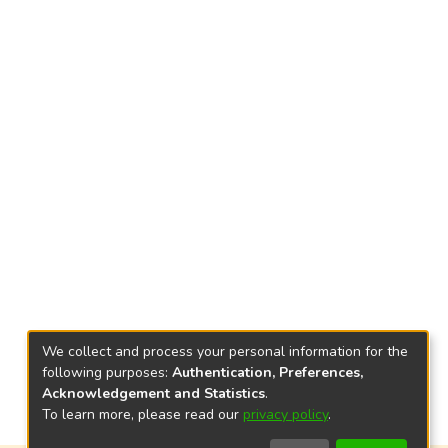
We collect and process your personal information for the
following purposes:
Authentication, Preferences,
Acknowledgement and Statistics
.
To learn more, please read our
privacy policy
.