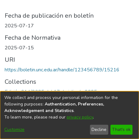
Fecha de publicación en boletín
2025-07-17
Fecha de Normativa
2025-07-15
URI
https://boletin.unc.edu.ar/handle/123456789/15216
Collections
Edición 014/2025 del 17 de julio de 2025
We collect and process your personal information for the
following purposes:
Authentication, Preferences,
Acknowledgement and Statistics
.
To learn more, please read our
privacy policy
.
Universidad Nacional de Córdoba
Customize
Decline
That's ok