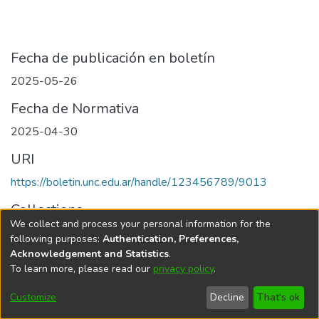
Fecha de publicación en boletín
2025-05-26
Fecha de Normativa
2025-04-30
URI
https://boletin.unc.edu.ar/handle/123456789/9013
Collections
We collect and process your personal information for the
Edición 001/2025 del 26 de mayo de 2025
following purposes:
Authentication, Preferences,
Acknowledgement and Statistics
.
To learn more, please read our
privacy policy
.
Universidad Nacional de Córdoba
Customize
Decline
That's ok