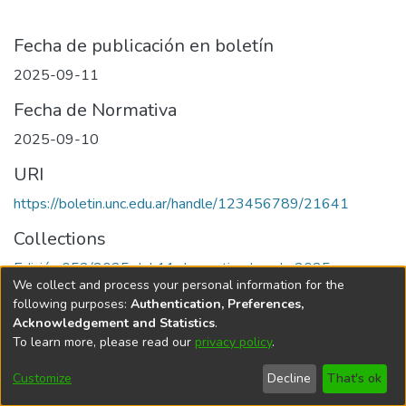
Fecha de publicación en boletín
2025-09-11
Fecha de Normativa
2025-09-10
URI
https://boletin.unc.edu.ar/handle/123456789/21641
Collections
Edición 052/2025 del 11 de septiembre de 2025
We collect and process your personal information for the
following purposes:
Authentication, Preferences,
Acknowledgement and Statistics
.
To learn more, please read our
privacy policy
.
Universidad Nacional de Córdoba
Customize
Decline
That's ok