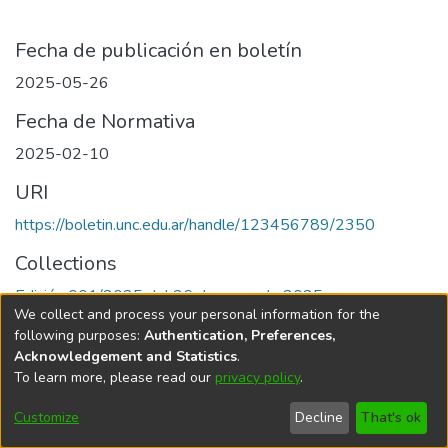
Fecha de publicación en boletín
2025-05-26
Fecha de Normativa
2025-02-10
URI
https://boletin.unc.edu.ar/handle/123456789/2350
Collections
Edición 001/2025 del 26 de mayo de 2025
We collect and process your personal information for the
following purposes:
Authentication, Preferences,
Acknowledgement and Statistics
.
To learn more, please read our
privacy policy
.
Universidad Nacional de Córdoba
Customize
Decline
That's ok