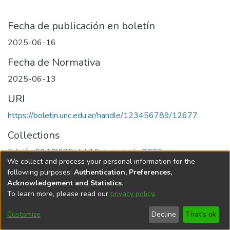
Fecha de publicación en boletín
2025-06-16
Fecha de Normativa
2025-06-13
URI
https://boletin.unc.edu.ar/handle/123456789/12677
Collections
Edición 004/2025 del 16 de junio de 2025
We collect and process your personal information for the
following purposes:
Authentication, Preferences,
Acknowledgement and Statistics
.
To learn more, please read our
privacy policy
.
Universidad Nacional de Córdoba
Customize
Decline
That's ok