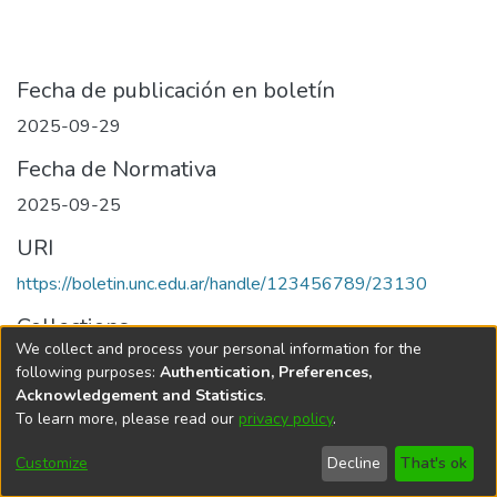
Fecha de publicación en boletín
2025-09-29
Fecha de Normativa
2025-09-25
URI
https://boletin.unc.edu.ar/handle/123456789/23130
Collections
We collect and process your personal information for the
Edición 063/2025 del 29 de septiembre de 2025
following purposes:
Authentication, Preferences,
Acknowledgement and Statistics
.
To learn more, please read our
privacy policy
.
Universidad Nacional de Córdoba
Customize
Decline
That's ok