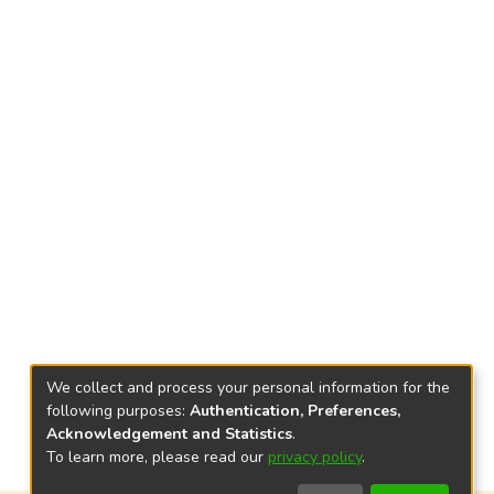
We collect and process your personal information for the
following purposes:
Authentication, Preferences,
Acknowledgement and Statistics
.
To learn more, please read our
privacy policy
.