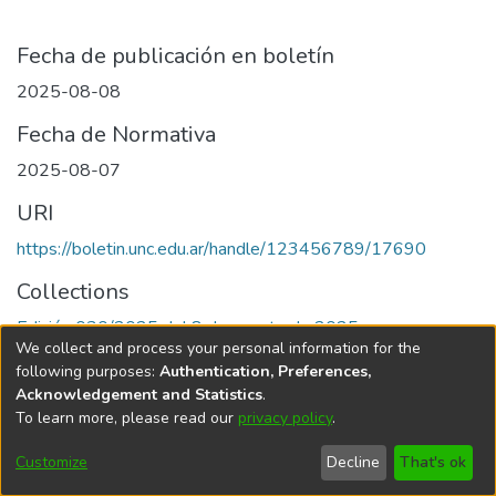
Fecha de publicación en boletín
2025-08-08
Fecha de Normativa
2025-08-07
URI
https://boletin.unc.edu.ar/handle/123456789/17690
Collections
Edición 030/2025 del 8 de agosto de 2025
We collect and process your personal information for the
following purposes:
Authentication, Preferences,
Acknowledgement and Statistics
.
To learn more, please read our
privacy policy
.
Universidad Nacional de Córdoba
Customize
Decline
That's ok