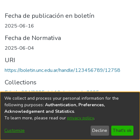
Fecha de publicación en boletín
2025-06-16
Fecha de Normativa
2025-06-04
URI
https://boletin.unc.edu.ar/handle/123456789/12758
Collections
Edición 004/2025 del 16 de junio de 2025
We collect and process your personal information for the
following purposes:
Authentication, Preferences,
Acknowledgement and Statistics
.
To learn more, please read our
privacy policy
.
Universidad Nacional de Córdoba
Customize
Decline
That's ok