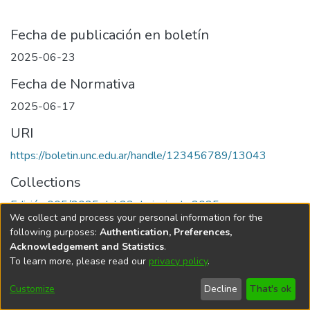
Fecha de publicación en boletín
2025-06-23
Fecha de Normativa
2025-06-17
URI
https://boletin.unc.edu.ar/handle/123456789/13043
Collections
Edición 005/2025 del 23 de junio de 2025
We collect and process your personal information for the
following purposes:
Authentication, Preferences,
Acknowledgement and Statistics
.
To learn more, please read our
privacy policy
.
Universidad Nacional de Córdoba
Customize
Decline
That's ok