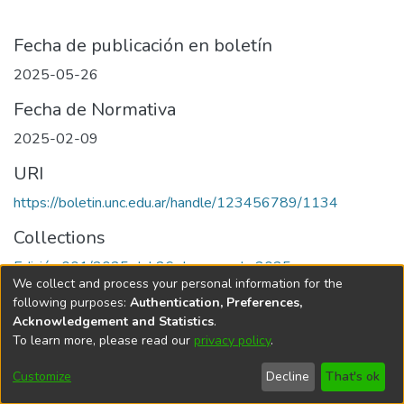
Fecha de publicación en boletín
2025-05-26
Fecha de Normativa
2025-02-09
URI
https://boletin.unc.edu.ar/handle/123456789/1134
Collections
Edición 001/2025 del 26 de mayo de 2025
We collect and process your personal information for the
following purposes:
Authentication, Preferences,
Acknowledgement and Statistics
.
To learn more, please read our
privacy policy
.
Universidad Nacional de Córdoba
Customize
Decline
That's ok