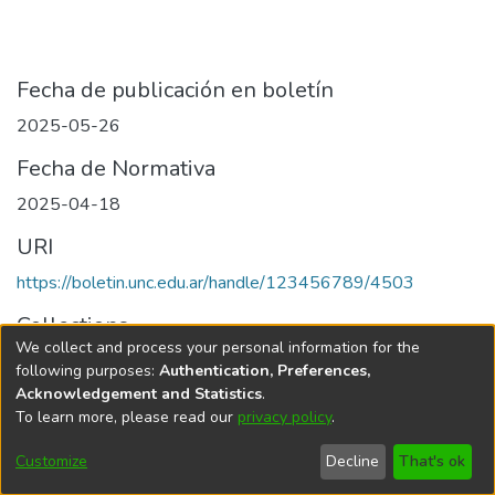
Fecha de publicación en boletín
2025-05-26
Fecha de Normativa
2025-04-18
URI
https://boletin.unc.edu.ar/handle/123456789/4503
Collections
We collect and process your personal information for the
Edición 001/2025 del 26 de mayo de 2025
following purposes:
Authentication, Preferences,
Acknowledgement and Statistics
.
To learn more, please read our
privacy policy
.
Universidad Nacional de Córdoba
Customize
Decline
That's ok