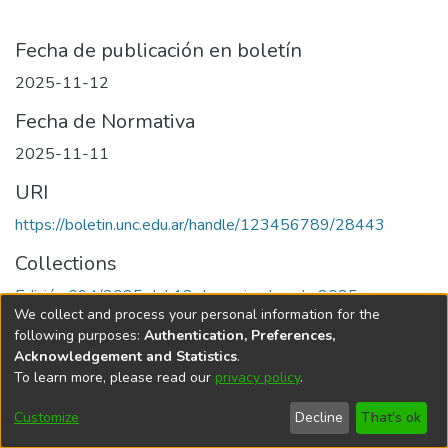
Fecha de publicación en boletín
2025-11-12
Fecha de Normativa
2025-11-11
URI
https://boletin.unc.edu.ar/handle/123456789/28443
Collections
Edición 094/2025 del 12 de noviembre de 2025
We collect and process your personal information for the
following purposes:
Authentication, Preferences,
Acknowledgement and Statistics
.
To learn more, please read our
privacy policy
.
Universidad Nacional de Córdoba
Customize
Decline
That's ok